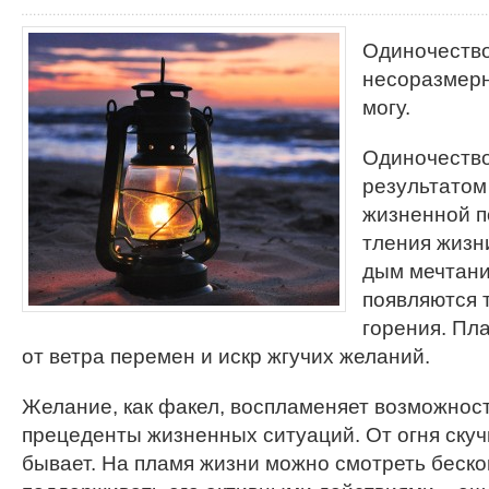
Одиночество
несоразмерн
могу.
Одиночество
результатом
жизненной п
тления жизн
дым мечтаний
появляются 
горения. Пл
от ветра перемен и искр жгучих желаний.
Желание, как факел, воспламеняет возможност
прецеденты жизненных ситуаций. От огня скуч
бывает. На пламя жизни можно смотреть беско