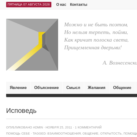
О нас
Контакты
ПЯТНИЦА 07 АВГУСТА 2026
Можно и не быть поэтом,
Но нельзя терпеть, пойми,
Как кричит полоска света,
Прищемленная дверьми!
А. Вознесенск
Явление
Объяснение
Смысл
Желания
Общение
Исповедь
ОПУБЛИКОВАНО
ADMIN
·
НОЯБРЯ 25, 2011
·
1 КОММЕНТАРИЙ
ПОМОЩЬ СЕБЕ
·
TAGGED:
ВЗАИМООТНОШЕНИЯ
,
ОБЩЕНИЕ
,
ОТКРЫТОСТЬ
,
ПОМОЩЬ