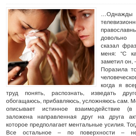
…Однаж
телевизи
православн
довольно 
сказал фраз
меня: “С к
заметил он, 
Поразила т
человеческ
когда я вс
труд понять, распознать, изведать дру
обогащаюсь, прибавляюсь, усложняюсь сам. Мо
описывает истинное взаимодействие (в
заложена направленная друг на друга акти
которое предполагает ментальные усилия. Тог
Все остальное – по поверхности – не