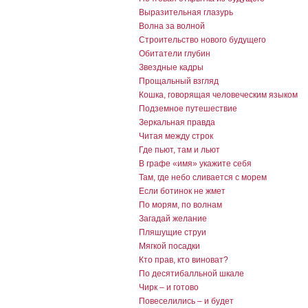
Выразительная глазурь
Волна за волной
Строительство нового будущего
Обитатели глубин
Звездные кадры
Прощальный взгляд
Кошка, говорящая человеческим языком
Подземное путешествие
Зеркальная правда
Читая между строк
Где пьют, там и льют
В графе «имя» укажите себя
Там, где небо сливается с морем
Если ботинок не жмет
По морям, по волнам
Загадай желание
Пляшущие струи
Мягкой посадки
Кто прав, кто виноват?
По десятибалльной шкале
Чирк – и готово
Повеселились – и будет