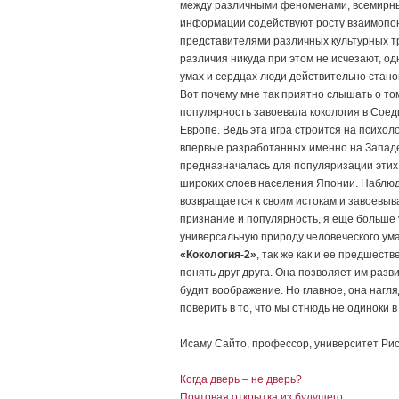
между различными феноменами, всемирны
информации содействуют росту взаимопо
представителями различных культурных т
различия никуда при этом не исчезают, одн
умах и сердцах люди действительно станов
Вот почему мне так приятно слышать о то
популярность завоевала кокология в Соед
Европе. Ведь эта игра строится на психол
впервые разработанных именно на Западе
предназначалась для популяризации этих
широких слоев населения Японии. Наблюда
возвращается к своим истокам и завоевыв
признание и популярность, я еще больше 
универсальную природу человеческого ума
«Кокология-2»
, так же как и ее предшест
понять друг друга. Она позволяет им разв
будит воображение. Но главное, она нагля
поверить в то, что мы отнюдь не одиноки в
Исаму Сайто, профессор, университет Ри
Когда дверь – не дверь?
Почтовая открытка из будущего