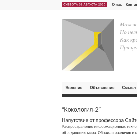
О нас
Конта
СУББОТА 08 АВГУСТА 2026
Можно 
Но нел
Как кр
Прищем
Явление
Объяснение
Смысл
“Кокология-2″
Напутствие от профессора Сайт
Распространение информационных технол
объединению мира. Обнажая различия и 