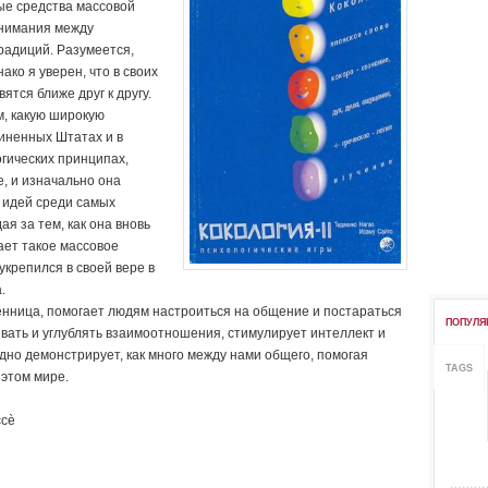
е средства массовой
нимания между
радиций. Разумеется,
ако я уверен, что в своих
ятся ближе друг к другу.
м, какую широкую
иненных Штатах и в
огических принципах,
, и изначально она
 идей среди самых
я за тем, как она вновь
ает такое массовое
укрепился в своей вере в
.
венница, помогает людям настроиться на общение и постараться
ПОПУЛЯ
ивать и углублять взаимоотношения, стимулирует интеллект и
дно демонстрирует, как много между нами общего, помогая
TAGS
 этом мире.
ссѐ