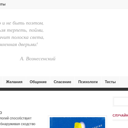
кты
и не быть поэтом,
ьзя терпеть, пойми,
ичит полоска света,
ленная дверьми!
А. Вознесенский
Желания
Общение
Спасение
Психологи
Тесты
о
СЛУЧАЙН
огий способствует
обнаруживая сходство