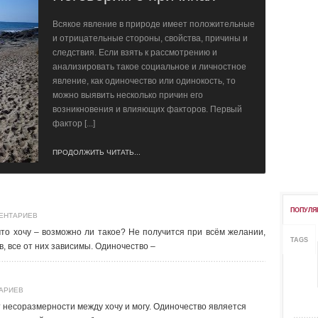
Всякое явление в природе имеет положительные
и отрицательные стороны, свойства, причины и
следствия. Если взять к рассмотрению и
анализировать такое социальное и личностное
явление, как одиночество или одинокость, то
можно выявить несколько причин его
возникновения и влияющих факторов. Первый
фактор [...]
ПРОДОЛЖИТЬ ЧИТАТЬ...
ПОПУЛЯ
ЕНТАРИЕВ
 что хочу – возможно ли такое? Не получится при всём желании,
TAGS
в, все от них зависимы. Одиночество –
АРИЕВ
 несоразмерности между хочу и могу. Одиночество является