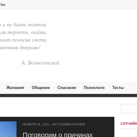
кты
и не быть поэтом,
ьзя терпеть, пойми,
ичит полоска света,
ленная дверьми!
А. Вознесенский
Желания
Общение
Спасение
Психологи
Тесты
СЛУЧАЙН
НОЯБРЯ 24, 2011
·
НЕТ КОММЕНТАРИЕВ
Поговорим о причинах