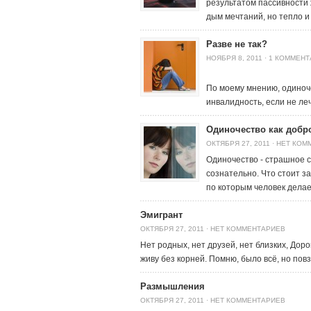
результатом пассивности
дым мечтаний, но тепло и
Разве не так?
НОЯБРЯ 8, 2011
·
1 КОММЕНТ
По моему мнению, одиноч
инвалидность, если не ле
Одиночество как доб
ОКТЯБРЯ 27, 2011
·
НЕТ КОМ
Одиночество - страшное с
сознательно. Что стоит з
по которым человек дела
Эмигрант
ОКТЯБРЯ 27, 2011
·
НЕТ КОММЕНТАРИЕВ
Нет родных, нет друзей, нет близких, Дор
живу без корней. Помню, было всё, но по
Размышления
ОКТЯБРЯ 27, 2011
·
НЕТ КОММЕНТАРИЕВ