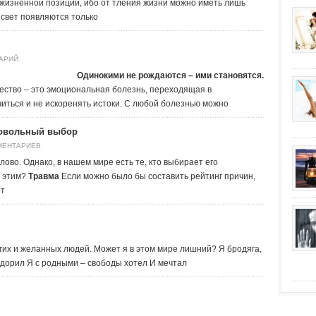
 жизненной позиции, ибо от тления жизни можно иметь лишь
 свет появляются только
АРИЙ
Одинокими не рождаются –
ими становятся.
ество – это эмоциональная болезнь, переходящая в
читься и не искоренять истоки. С любой болезнью можно
ровольный выбор
МЕНТАРИЕВ
лово. Однако, в нашем мире есть те, кто выбирает его
а этим?
Травма
Если можно было бы составить рейтинг причин,
ет
огих и желанных людей. Может я в этом мире лишний? Я бродяга,
вздорил Я с родными – свободы хотел И мечтал