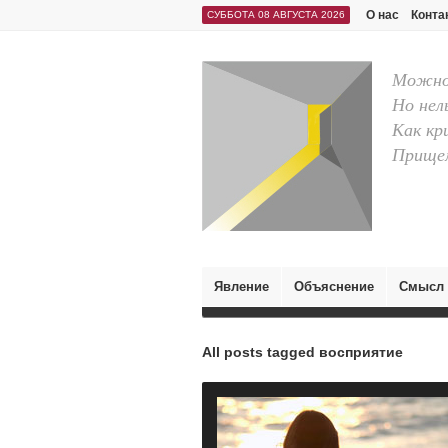
О нас
Конта
СУББОТА 08 АВГУСТА 2026
Можно 
Но нел
Как кр
Прищем
Явление
Объяснение
Смысл
All posts tagged восприятие