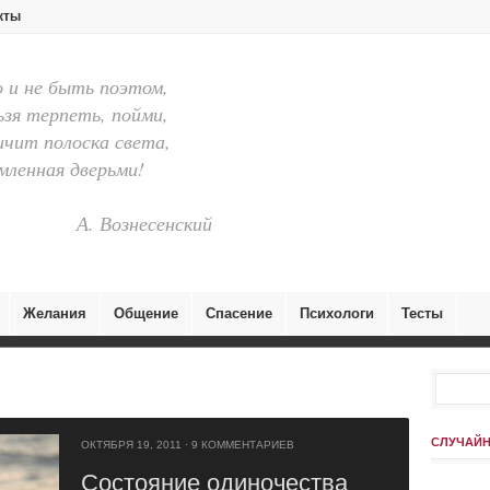
кты
и не быть поэтом,
ьзя терпеть, пойми,
ичит полоска света,
ленная дверьми!
А. Вознесенский
Желания
Общение
Спасение
Психологи
Тесты
СЛУЧАЙН
ОКТЯБРЯ 19, 2011
·
9 КОММЕНТАРИЕВ
Состояние одиночества