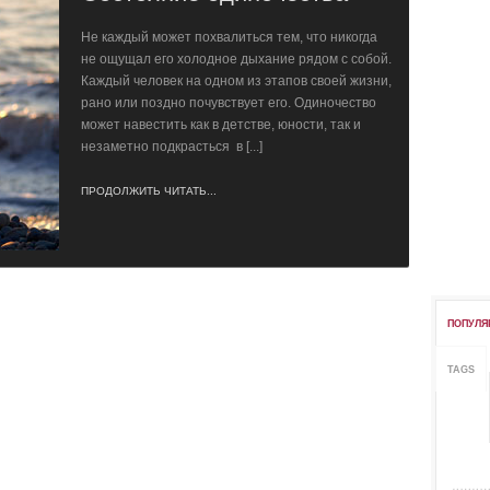
Не каждый может похвалиться тем, что никогда
не ощущал его холодное дыхание рядом с собой.
Каждый человек на одном из этапов своей жизни,
рано или поздно почувствует его. Одиночество
может навестить как в детстве, юности, так и
незаметно подкрасться в [...]
ПРОДОЛЖИТЬ ЧИТАТЬ...
ПОПУЛЯ
TAGS